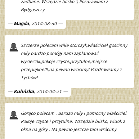
zadbane. Wszędzie blisko :) Pozdrawiam z
Bydgoszczy.
Magda
, 2014-08-30
Szczerze polecam wille storczyk,właściciel gościnny
miły bardzo pomógł nam zaplanować
wycieczki,pokoje czyste,przytulne,miejsce
przepiękne!!!,na pewno wrócimy! Pozdrawiamy z
Tychów!
Kulińska
, 2014-04-21
Gorąco polecam . Bardzo miły i pomocny właściciel.
Pokoje czyste i przytulne. Wszędzie blisko, widok z
okna na góry . Na pewno jeszcze tam wrócimy.