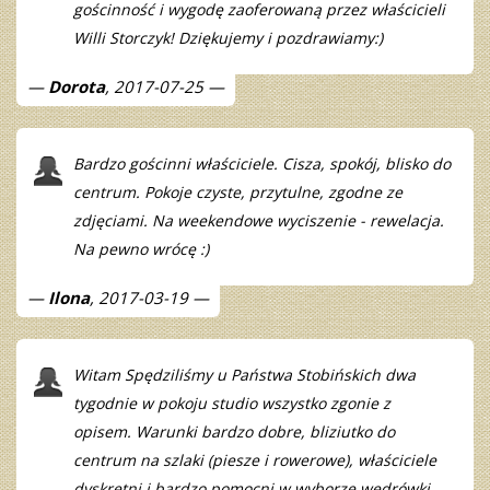
gościnność i wygodę zaoferowaną przez właścicieli
Willi Storczyk! Dziękujemy i pozdrawiamy:)
Dorota
, 2017-07-25
Bardzo gościnni właściciele. Cisza, spokój, blisko do
centrum. Pokoje czyste, przytulne, zgodne ze
zdjęciami. Na weekendowe wyciszenie - rewelacja.
Na pewno wrócę :)
Ilona
, 2017-03-19
Witam Spędziliśmy u Państwa Stobińskich dwa
tygodnie w pokoju studio wszystko zgonie z
opisem. Warunki bardzo dobre, bliziutko do
centrum na szlaki (piesze i rowerowe), właściciele
dyskretni i bardzo pomocni w wyborze wędrówki