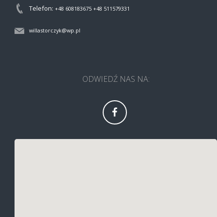
Telefon:
+48 608183675
+48 511579331
willastorczyk@wp.pl
ODWIEDŹ NAS NA: