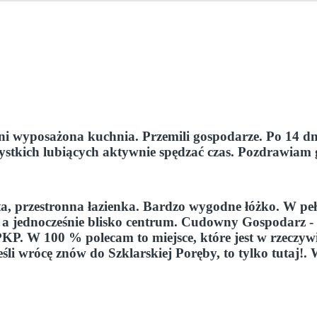
ni wyposażona kuchnia. Przemili gospodarze. Po 14 d
zystkich lubiących aktywnie spędzać czas. Pozdrawiam g
sta, przestronna łazienka. Bardzo wygodne łóżko. W 
cy a jednocześnie blisko centrum. Cudowny Gospodarz -
P. W 100 % polecam to miejsce, które jest w rzeczywis
 jeśli wrócę znów do Szklarskiej Poręby, to tylko tuta