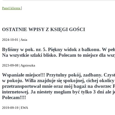
|
Jesteś Gościem:
246196
Panel klienta
OSTATNIE WPISY Z KSIĘGI GOŚCI
2024-10-01 | Ania
Byliśmy w pok. nr. 5. Piękny widok z balkonu. W peł
Na wszystkie szlaki blisko. Polecam to miejsce dla ws
2023-09-08 | Agnieszka
Wspaniałe miejsce!!! Przytulny pokój, zadbany. Czy
w pokoju. Willa znajduje się spokojnej, cichej okoli
przetransportował mnie oraz mój bagaż na dworzec PK
internetowej. Ja niestety mogłam być tylko 3 dni ale
Polecam!!!!
2019-09-19 | EWA