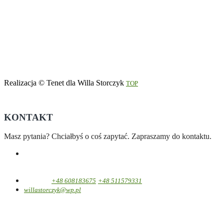
Realizacja © Tenet dla Willa Storczyk
TOP
KONTAKT
Masz pytania? Chciałbyś o coś zapytać. Zapraszamy do kontaktu.
Willa Storczyk
ul. Moniuszki 25
58-580 Szklarska Poręba
Telefon:
+48 608183675
+48 511579331
willastorczyk@wp.pl