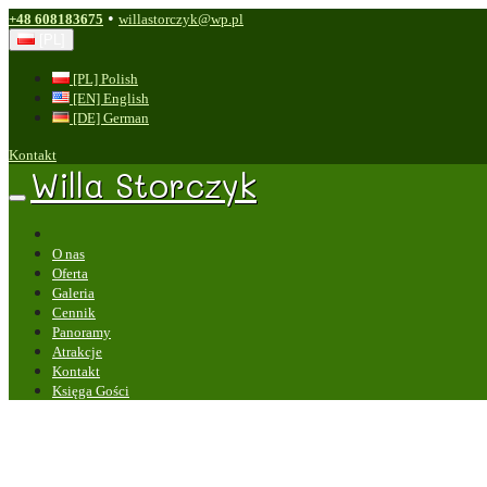
•
+48 608183675
willastorczyk@wp.pl
[PL]
[PL] Polish
[EN] English
[DE] German
Kontakt
Willa Storczyk
O nas
Oferta
Galeria
Cennik
Panoramy
Atrakcje
Kontakt
Księga Gości