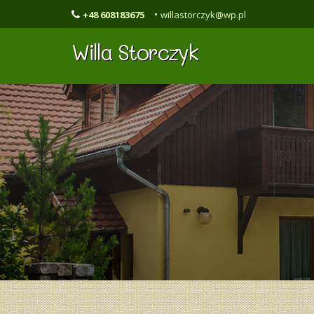
•
+48 608183675
willastorczyk@wp.pl
Willa Storczyk