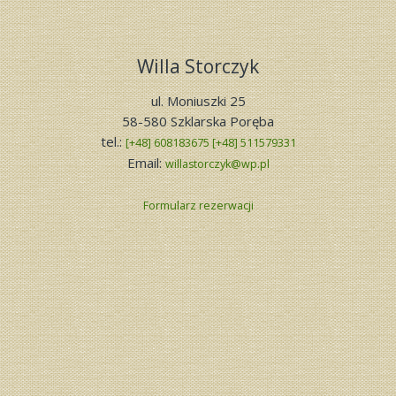
Willa Storczyk
ul. Moniuszki 25
58-580 Szklarska Poręba
tel.:
[+48] 608183675 [+48] 511579331
Email:
willastorczyk@wp.pl
Formularz rezerwacji