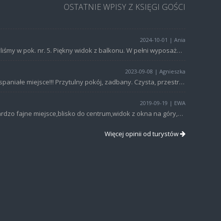
OSTATNIE WPISY Z KSIĘGI GOŚCI
2024-10-01 | Ania
Byliśmy w pok. nr. 5. Piękny widok z balkonu. W pełni wyposażona kuchnia. Przemili gospodarze. Po 14 dniach pobytu wyjechaliśmy wypoczęci i zadowoleni. Na wszystkie szlaki blisko. Polecam to miejsce dla wszystkich lubiących aktywnie spędzać czas. Pozdrawiam gospodarzy :-)))))
2023-09-08 | Agnieszka
Wspaniałe miejsce!!! Przytulny pokój, zadbany. Czysta, przestronna łazienka. Bardzo wygodne łóżko. W pełni wyposażona kuchnia, dodatkowo aneks kuchenny w pokoju. Willa znajduje się spokojnej, cichej okolicy a jednocześnie blisko centrum. Cudowny Gospodarz - Pan Jarek. Pomocny, życzliwy - chętnie przetransportował mnie oraz mój bagaż na dworzec PKP. W 100 % polecam to miejsce, które jest w rzeczywistości w pełni zgodne z opisem na stronie internetowej. Ja niestety mogłam być tylko 3 dni ale jeśli wrócę znów do Szklarskiej Poręby, to tylko tutaj!. Wspaniale wypoczęłam po górskich wędrówkach. Polecam!!!!
2019-09-19 | EWA
Bardzo fajne miejsce,blisko do centrum,widok z okna na góry,pokoje przytulne.Przemili właściciele.Gorąco polecam.
Więcej opinii od turystów