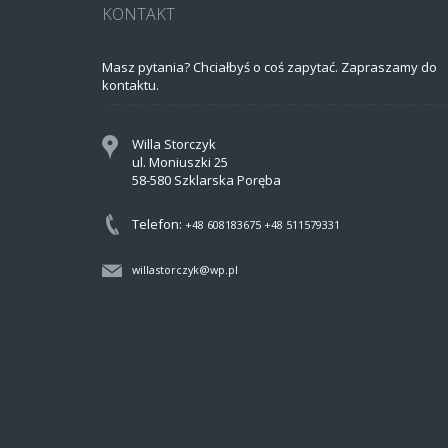
KONTAKT
Masz pytania? Chciałbyś o coś zapytać. Zapraszamy do
kontaktu.
Willa Storczyk
ul. Moniuszki 25
58-580 Szklarska Poręba
Telefon:
+48 608183675
+48 511579331
willastorczyk@wp.pl