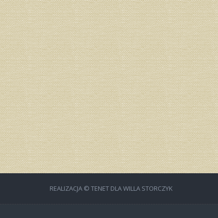
REALIZACJA © TENET DLA WILLA STORCZYK