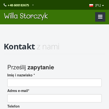
•
+48 608183675
[PL]
Willa Storczyk
Kontakt
z nami