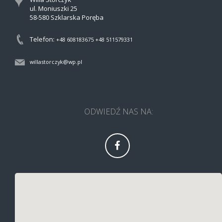
ul. Moniuszki 25
58-580 Szklarska Poręba
Telefon:
+48 608183675
+48 511579331
willastorczyk@wp.pl
ODWIEDŹ NAS NA: